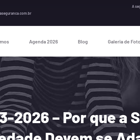
A segurança é
aseguranca.com.br
omos
Agenda 2026
Blog
Galeria de Fot
53-2026 – Por que a
ciedade Devem se Ad