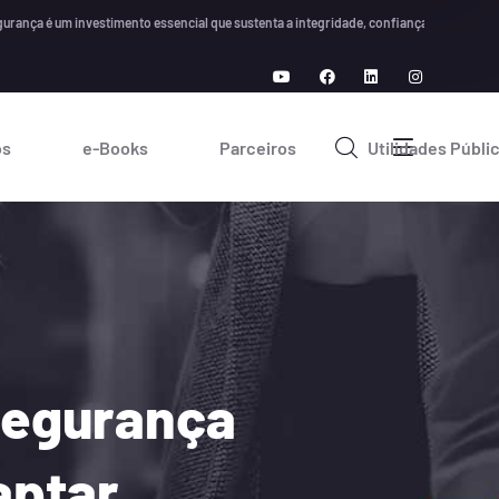
 um investimento essencial que sustenta a integridade, confiança e crescimento a lo
os
e-Books
Parceiros
Utilidades Públi
 Segurança
aptar