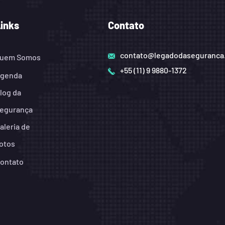
Links
Contato
contato@legadodaseguranca
uem Somos
+55 (11) 9 9880-1372
genda
log da
egurança
aleria de
otos
ontato