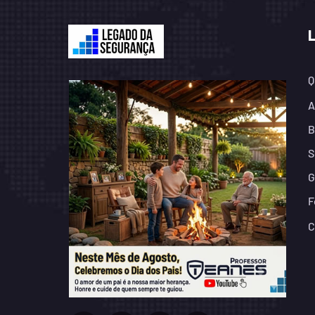
Q
A
B
S
G
F
C