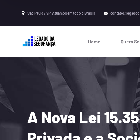
São Paulo / SP. Atuamos em todo o Brasil!
contato@legadod
Home
Quem S
A Nova Lei 15.3
Privada e a So