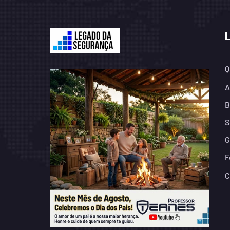
Q
A
B
S
G
F
C