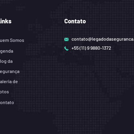
Links
Contato
contato@legadodaseguranca
uem Somos
+55 (11) 9 9880-1372
genda
log da
egurança
aleria de
otos
ontato