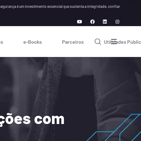
a é um investimento essencial que sustenta a integridade, confiança e crescimento a 
os
e-Books
Parceiros
Utilidades Públi
rções com