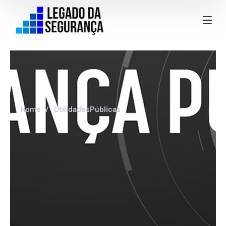
Home
UtilidadesPúblicas