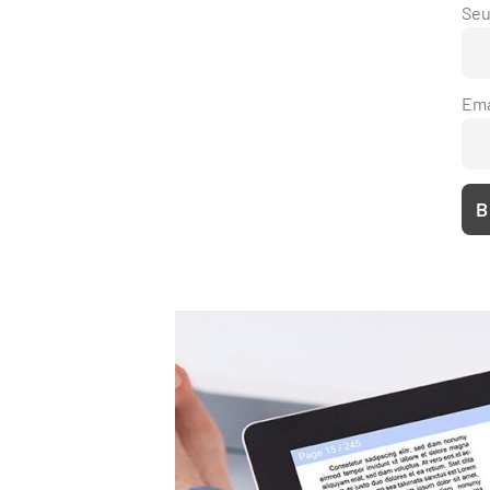
Se
Ema