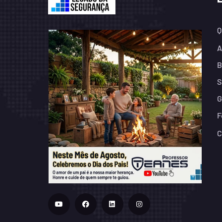
Q
A
B
S
G
F
C