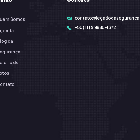
contato@legadodaseguranca
uem Somos
+55 (11) 9 9880-1372
genda
log da
egurança
aleria de
otos
ontato