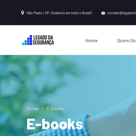
São Paulo / SP. Atuamos em todo o Brasil!
contato@legadod
Home
Quem S
Home
E-books
E-books