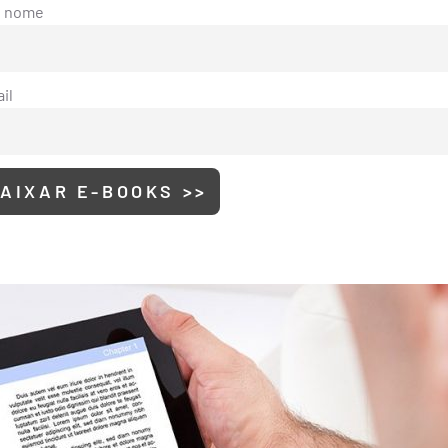
u nome
il