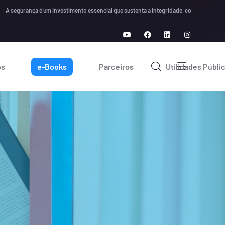
ça é um investimento essencial que sustenta a integridade, confiança e crescimento a
os
e-Books
Parceiros
Utilidades Públi