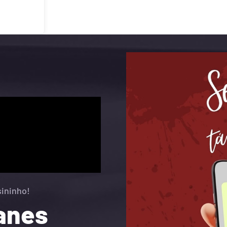
Leia Mais
sininho!
eanes