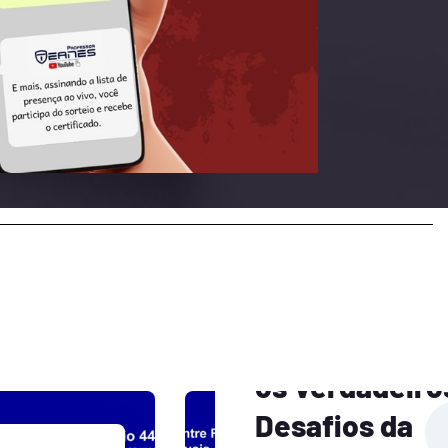
News
Entre Rotas,
Riscos e
Pessoas, quai
os Verdadeiro
Desafios da