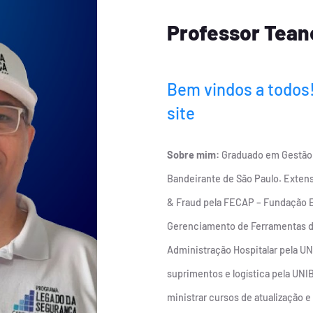
Professor Teane
Bem vindos a todos
site
Sobre mim:
Graduado em Gestão 
Bandeirante de São Paulo. Extens
& Fraud pela FECAP – Fundação 
Gerenciamento de Ferramentas d
Administração Hospitalar pela UN
suprimentos e logística pela UNIB
ministrar cursos de atualização e