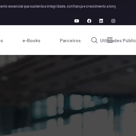
nta a integridade, confiança e crescimento a longo prazo em qualquer organização ou 
os
e-Books
Parceiros
Utilidades Públi