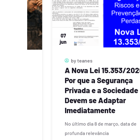
01
jun
by
teanes
Segurança Privada ou
Clandestinidade?
O que a lei diz sobre os limites da sua
Leia Mais