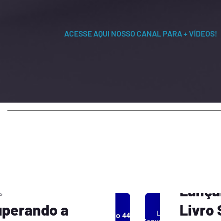
ACESSE AQUI NOSSO CANAL PARA + VÍDEOS!
News
Lança
s
uperando a
Livro