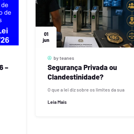
23
maio
by
teanes
Visita Técnica da ABSEG
na Linha 7 reforça a
importância da troca entre
profissionais de
segurança
Visita Técnica da ABSEG na Linha 7
reforça a importância