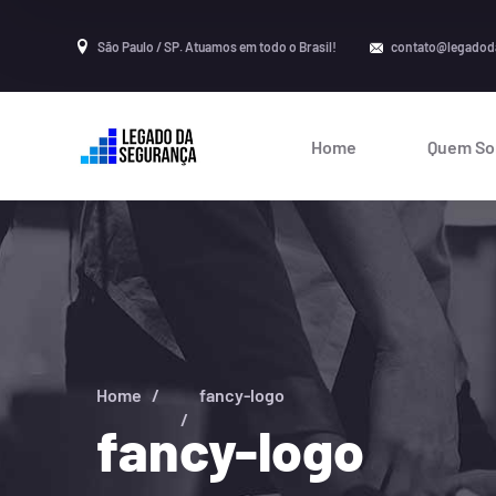
São Paulo / SP. Atuamos em todo o Brasil!
contato@legadod
Home
Quem S
Home
fancy-logo
fancy-logo