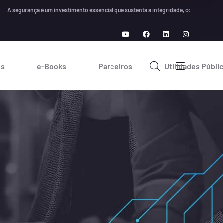
gurança é um investimento essencial que sustenta a integridade, confiança e crescime
os
e-Books
Parceiros
Utilidades Públi