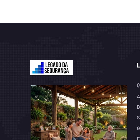
Q
A
B
S
G
F