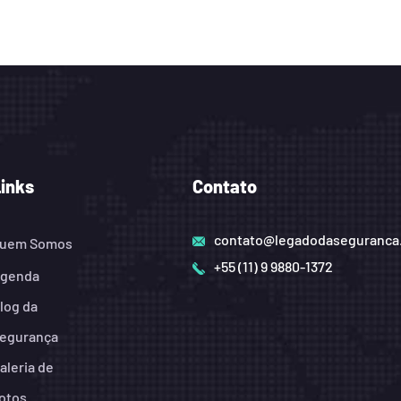
Links
Contato
contato@legadodaseguranca
uem Somos
+55 (11) 9 9880-1372
genda
log da
egurança
aleria de
otos