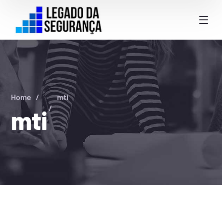
Home
mti
mti