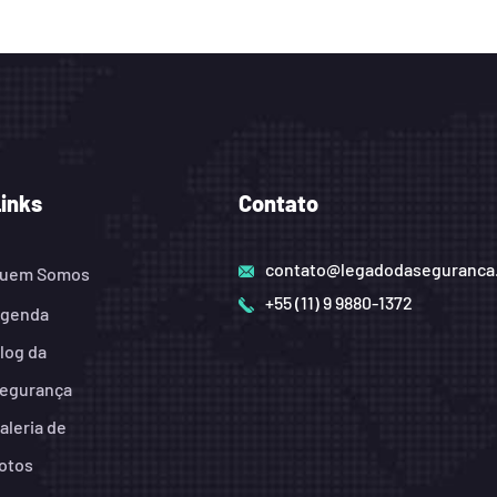
Links
Contato
contato@legadodaseguranca
uem Somos
+55 (11) 9 9880-1372
genda
log da
egurança
aleria de
otos