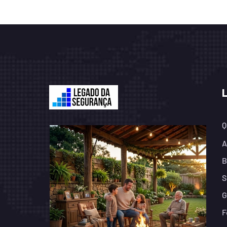
Q
A
B
S
G
F