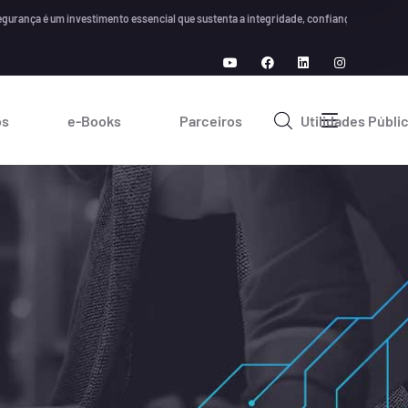
a é um investimento essencial que sustenta a integridade, confiança e crescimento a 
os
e-Books
Parceiros
Utilidades Públi