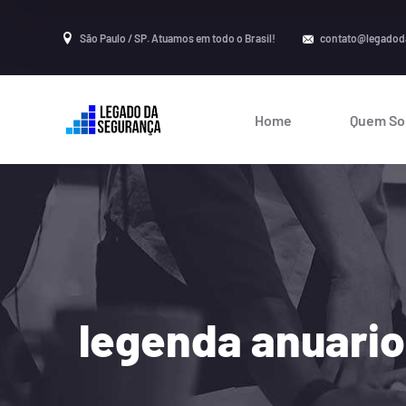
São Paulo / SP. Atuamos em todo o Brasil!
contato@legadod
Home
Quem S
legenda anuario