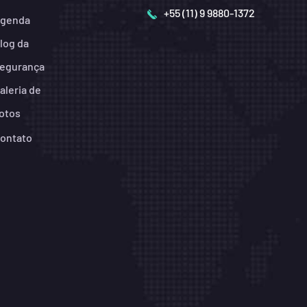
+55 (11) 9 9880-1372
genda
log da
egurança
aleria de
otos
ontato