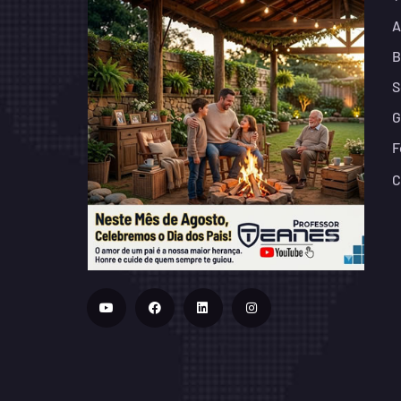
A
B
S
G
F
C