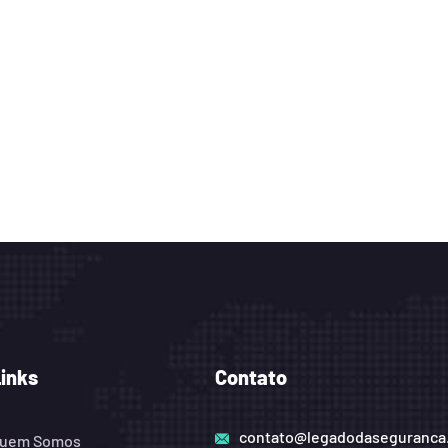
Links
Contato
contato@legadodaseguranca
uem Somos