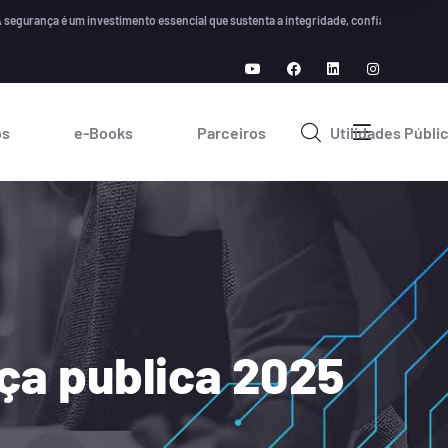
nça é um investimento essencial que sustenta a integridade, confiança e crescimento 
os
e-Books
Parceiros
Utilidades Públi
ça publica 2025