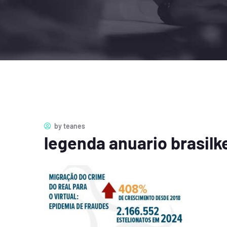
by
teanes
legenda anuario brasilk