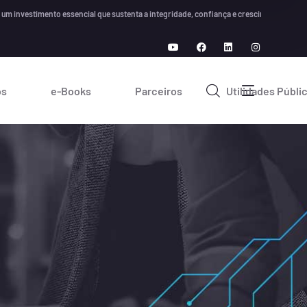
 essencial que sustenta a integridade, confiança e crescimento a longo prazo em qual
os
e-Books
Parceiros
Utilidades Públi