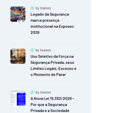
by
teanes
Legado da Segurança
marca presença
institucional na Exposec
2026
by
teanes
Uso Seletivo da Força na
Segurança Privada, seus
Limites Legais, Excesso e
o Momento de Parar
by
teanes
A Nova Lei 15.353/2026 –
Por que a Segurança
Privada e a Sociedade