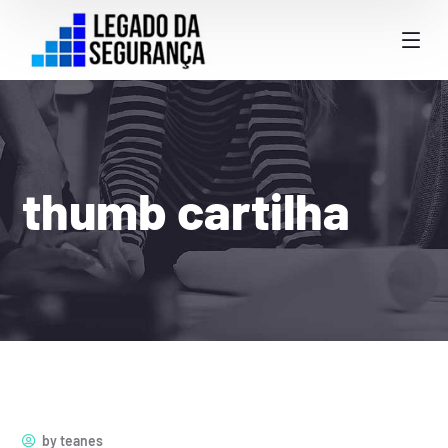
thumb cartilha
by
teanes