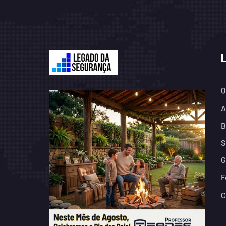
Q
A
B
S
G
F
C