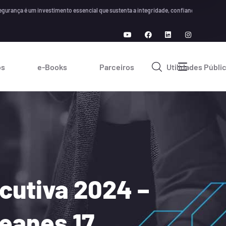
 é um investimento essencial que sustenta a integridade, confiança e crescimento a l
os
e-Books
Parceiros
Utilidades Públi
cutiva 2024 –
teanes 17