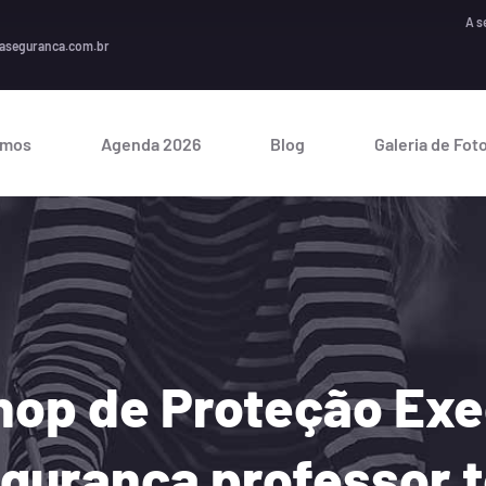
A segurança
aseguranca.com.br
omos
Agenda 2026
Blog
Galeria de Fot
hop de Proteção Exe
egurança professor 