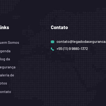
Links
Contato
contato@legadodaseguranca
uem Somos
+55 (11) 9 9880-1372
genda
log da
egurança
aleria de
otos
ontato