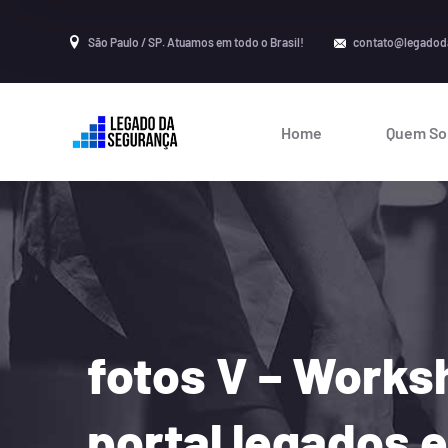
São Paulo / SP. Atuamos em todo o Brasil!
contato@legadod
Home
Quem S
fotos V – Works
portal legados 