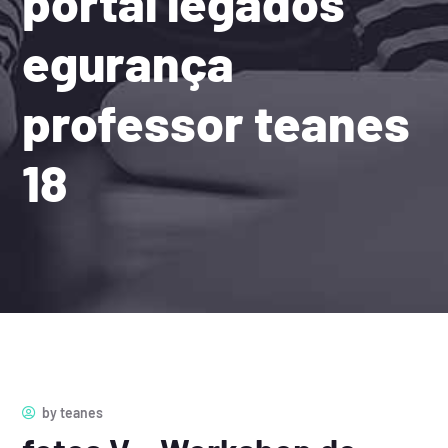
portal legados
egurança
professor teanes
18
by
teanes