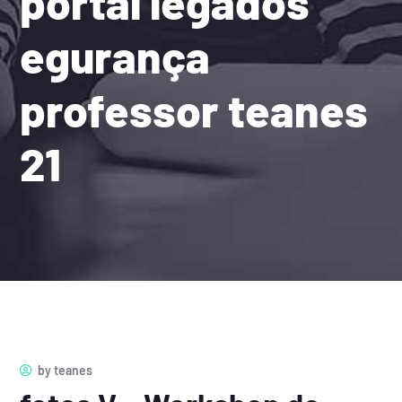
portal legados
egurança
professor teanes
21
by
teanes