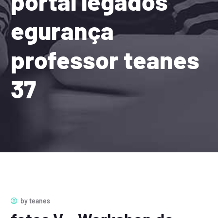
portal legados
egurança
professor teanes
37
by
teanes