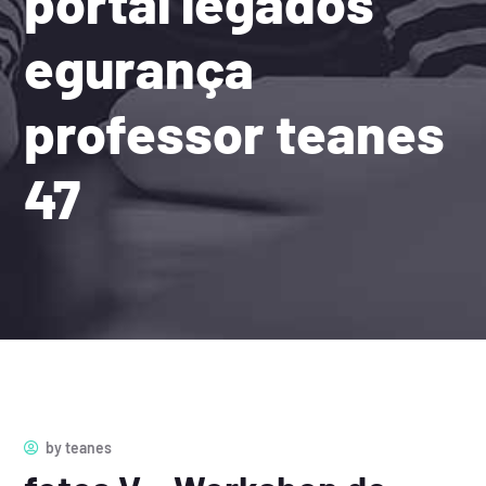
portal legados
egurança
professor teanes
47
by
teanes