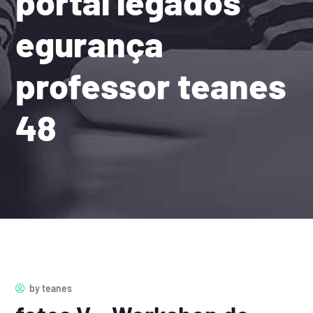
portal legados
egurança
professor teanes
48
by
teanes