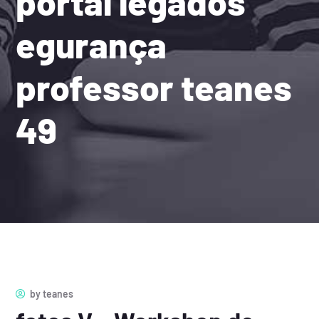
portal legados
egurança
professor teanes
49
by
teanes