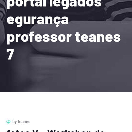
portal legados
egurança
professor teanes
7
by
teanes