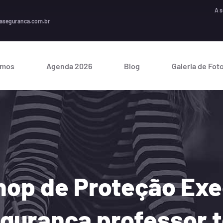
A segurança
aseguranca.com.br
omos
Agenda 2026
Blog
Galeria de Fot
hop de Proteção Exe
egurança professor 