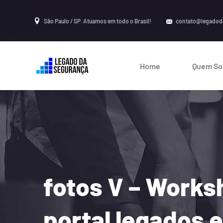
São Paulo / SP. Atuamos em todo o Brasil!
contato@legadod
Home
Quem S
fotos V – Works
portal legados 