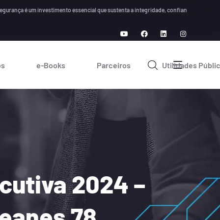
 é um investimento essencial que sustenta a integridade, confiança e crescimento a l
os
e-Books
Parceiros
Utilidades Públi
cutiva 2024 –
teanes 78