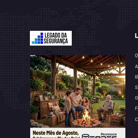
Q
A
B
S
G
F
C