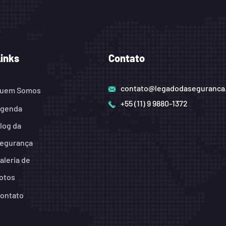
Links
Contato
contato@legadodaseguranca
uem Somos
+55 (11) 9 9880-1372
genda
log da
egurança
aleria de
otos
ontato