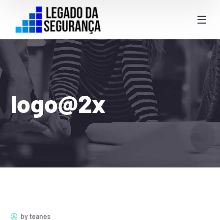
logo@2x
by
teanes