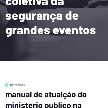
coletiva da
segurança de
grandes eventos
by
teanes
manual de atualção do
ministerio publico na