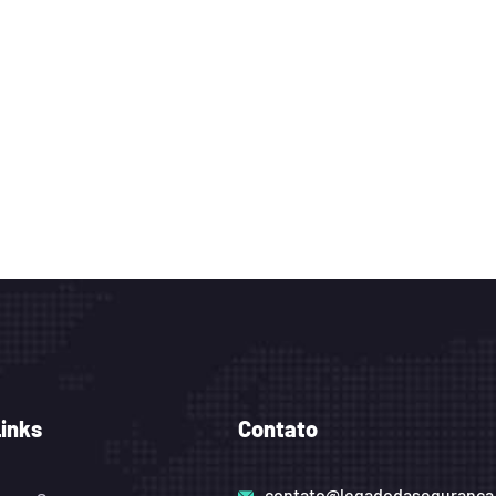
Links
Contato
contato@legadodaseguranca