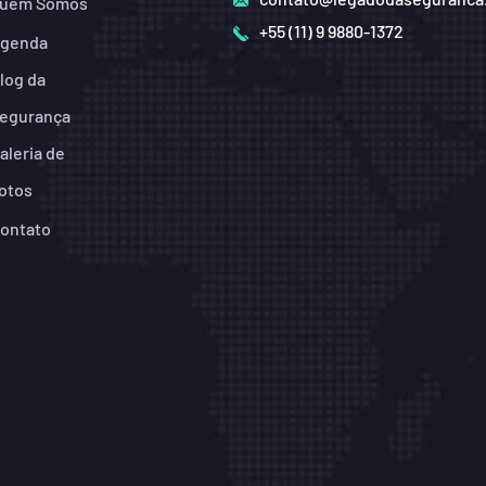
uem Somos
+55 (11) 9 9880-1372
genda
log da
egurança
aleria de
otos
ontato