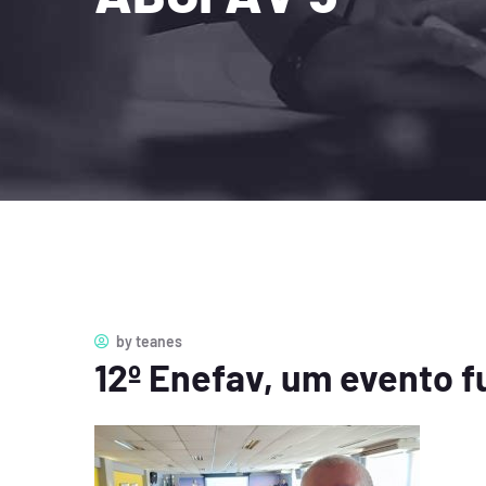
by
teanes
12º Enefav, um evento 