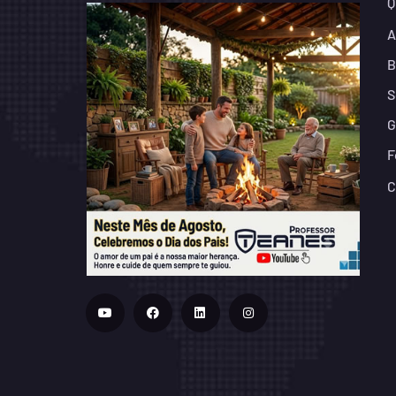
Q
A
B
S
G
F
C