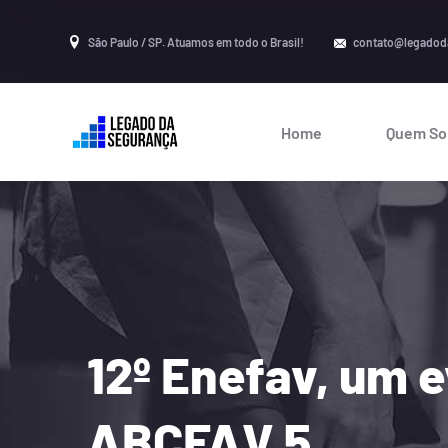
São Paulo / SP. Atuamos em todo o Brasil!
contato@legadod
Home
Quem S
12º Enefav, um 
ABCFAV 5