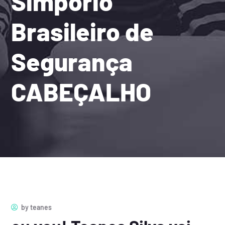
Simpório
Brasileiro de
Segurança
CABEÇALHO
by
teanes