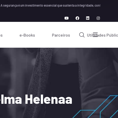
ança é um investimento essencial que sustenta a integridade, confiança e crescimento
os
e-Books
Parceiros
Utilidades Públi
elma Helenaa