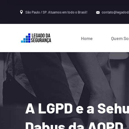
São Paulo / SP. Atuamos em todo o Brasil!
contato@legadod
Home
Quem S
A LGPD e a Seh
Dabus da AOPD