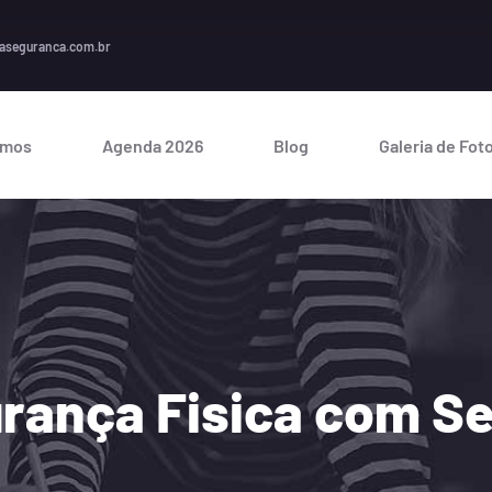
A segur
aseguranca.com.br
omos
Agenda 2026
Blog
Galeria de Fot
urança Fisica com S