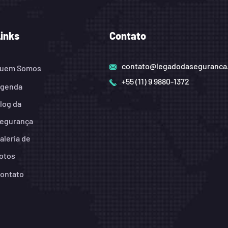
Links
Contato
contato@legadodaseguranca
uem Somos
+55 (11) 9 9880-1372
genda
log da
egurança
aleria de
otos
ontato