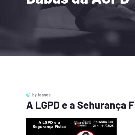
by
teanes
A LGPD e a Sehurança F