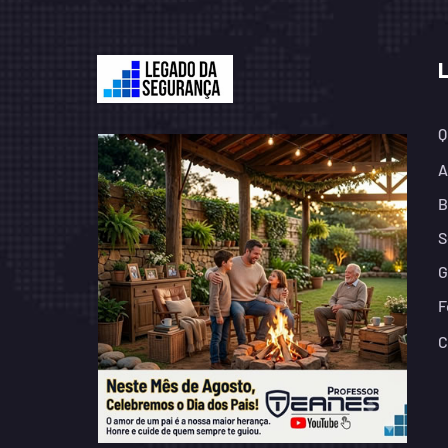
Q
A
B
S
G
F
C