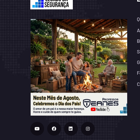
Q
A
B
S
G
F
C