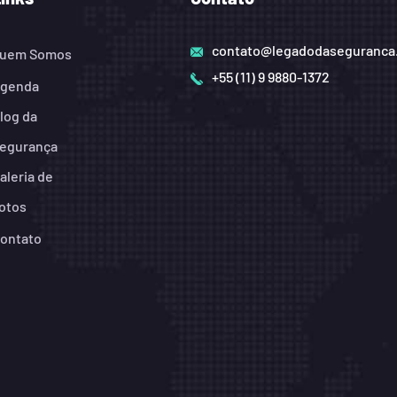
contato@legadodaseguranca
uem Somos
+55 (11) 9 9880-1372
genda
log da
egurança
aleria de
otos
ontato