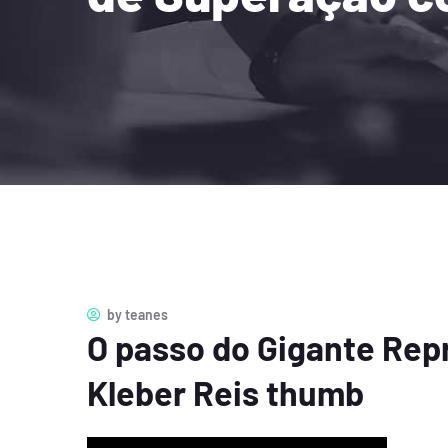
by
teanes
O passo do Gigante Re
Kleber Reis thumb