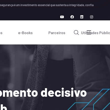
ça é um investimento essencial que sustenta a integridade, confiança e crescimento a
os
e-Books
Parceiros
Utilidades Públi
omento decisivo
mb