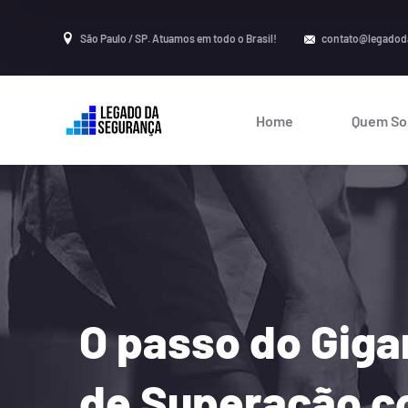
São Paulo / SP. Atuamos em todo o Brasil!
contato@legadod
Home
Quem S
O passo do Gig
de Superação c