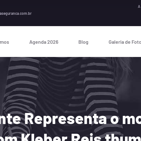
A seguran
aseguranca.com.br
omos
Agenda 2026
Blog
Galeria de Fot
ante Representa o m
om Kleber Reis thu