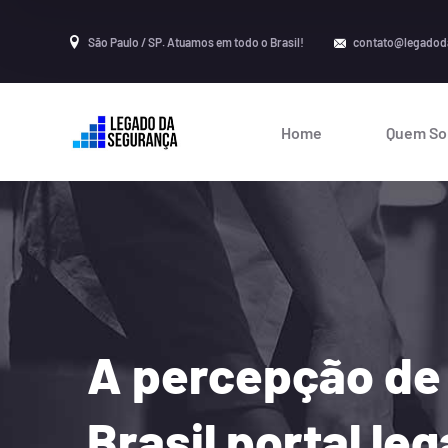
São Paulo / SP. Atuamos em todo o Brasil!
contato@legadod
Home
Quem S
A percepção de 
Brasil portal l