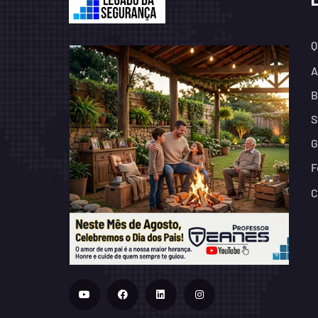
Q
A
B
S
G
F
C