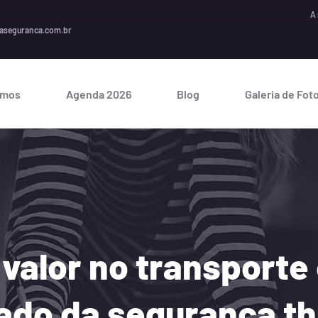
A seguran
aseguranca.com.br
omos
Agenda 2026
Blog
Galeria de Fot
valor no transporte
egado da segurança 