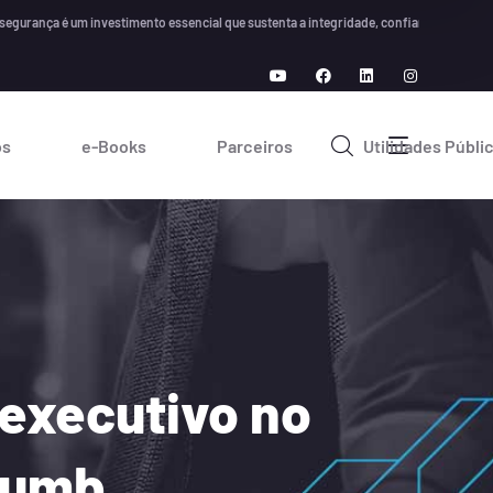
ça é um investimento essencial que sustenta a integridade, confiança e crescimento a
os
e-Books
Parceiros
Utilidades Públi
 executivo no
thumb