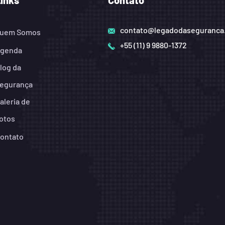
Links
Contato
contato@legadodaseguranca
uem Somos
+55 (11) 9 9880-1372
genda
log da
egurança
aleria de
otos
ontato