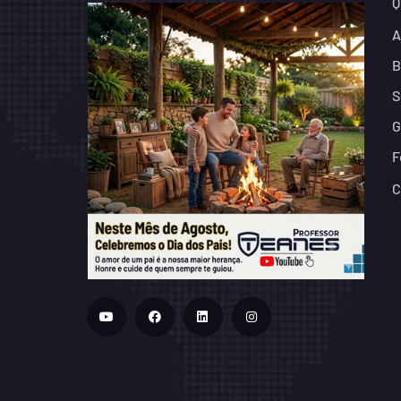
Q
A
B
S
G
F
C