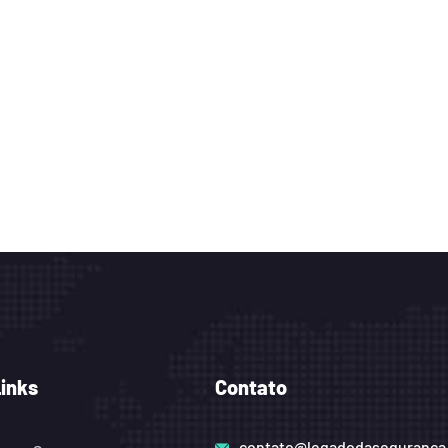
Links
Contato
contato@legadodaseguranca