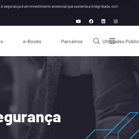
ança é um investimento essencial que sustenta a integridade, confiança e crescimento
os
e-Books
Parceiros
Utilidades Públi
segurança