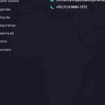
uem Somos
+55 (11) 9 9880-1372
genda
log da
egurança
aleria de
otos
ontato