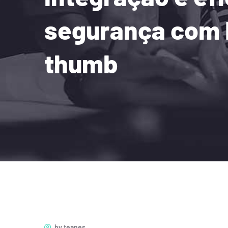
segurança com 
thumb
by
teanes