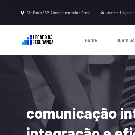
São Paulo / SP. Atuamos em todo o Brasil!
contato@legadod
Home
Quem S
comunicação int
integração e ef