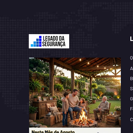
Q
A
B
S
G
F
C