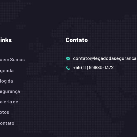
Links
Contato
contato@legadodaseguranca
uem Somos
+55 (11) 9 9880-1372
genda
log da
egurança
aleria de
otos
ontato