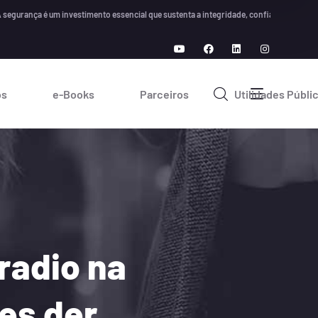
ança é um investimento essencial que sustenta a integridade, confiança e cresciment
os
e-Books
Parceiros
Utilidades Públi
radio na
es der