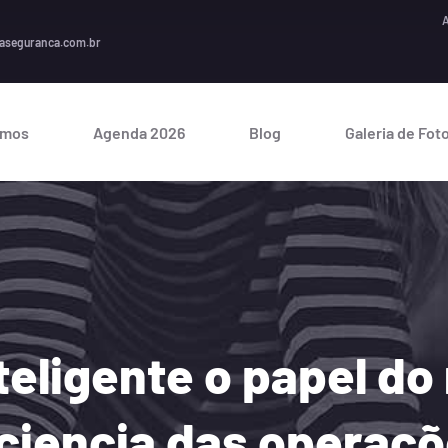
A segur
aseguranca.com.br
omos
Agenda 2026
Blog
Galeria de Fot
eligente o papel do 
iciencia das operaçõ