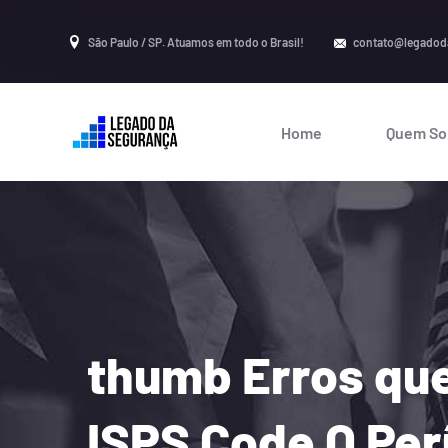
São Paulo / SP. Atuamos em todo o Brasil!
contato@legadod
Home
Quem S
thumb Erros qu
ISPS Code O Per