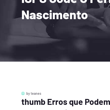
Nascimento
by
teanes
thumb Erros que Podem 