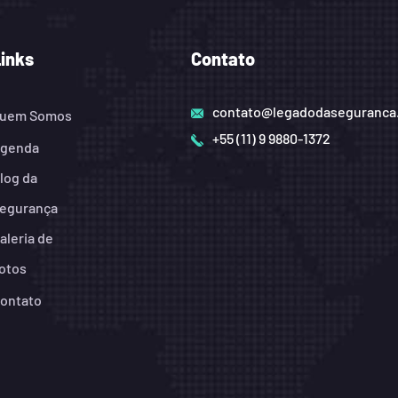
Links
Contato
contato@legadodaseguranca
uem Somos
+55 (11) 9 9880-1372
genda
log da
egurança
aleria de
otos
ontato