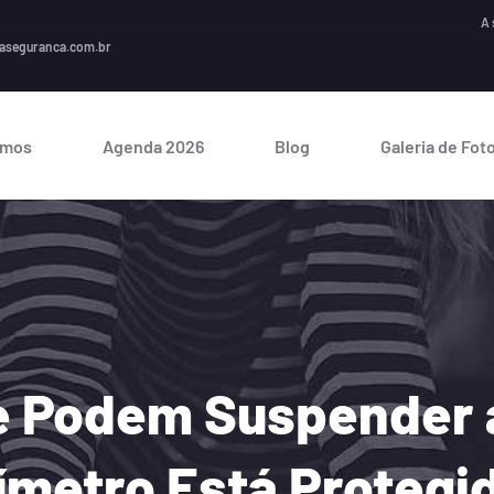
A seguran
aseguranca.com.br
omos
Agenda 2026
Blog
Galeria de Fot
e Podem Suspender a
ímetro Está Protegi