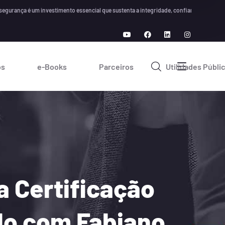
ça é um investimento essencial que sustenta a integridade, confiança e crescimento a
os
e-Books
Parceiros
Utilidades Públi
 Certificação
do com Fabiano