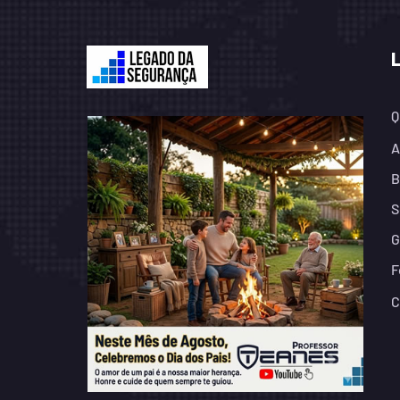
Q
A
B
S
G
F
C