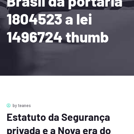
Brasil da portaria
1804523 a lei
1496724 thumb
by
teanes
Estatuto da Segurança
privada e a Nova era do