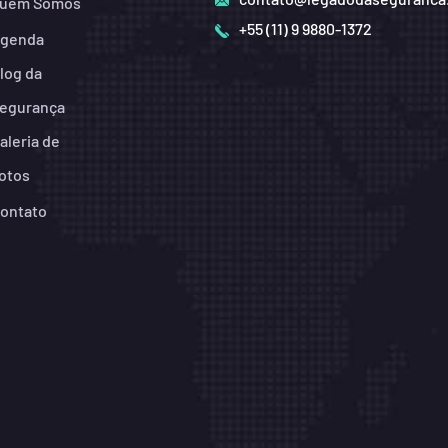
uem Somos
+55 (11) 9 9880-1372
genda
log da
egurança
aleria de
otos
ontato