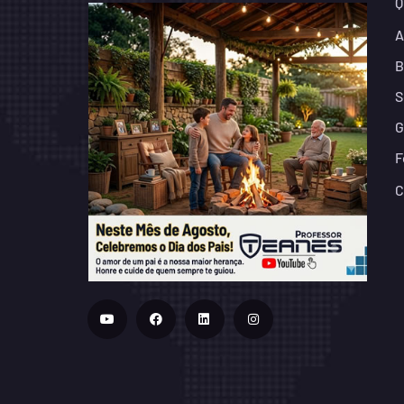
Q
A
B
S
G
F
C