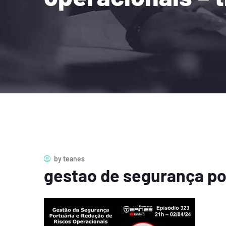
by
teanes
gestao de segurança po