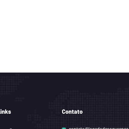
Links
Contato
contato@legadodaseguranca