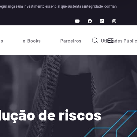
nça é um investimento essencial que sustenta a integridade, confiança e crescimento 
os
e-Books
Parceiros
Utilidades Públi
dução de riscos