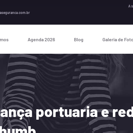
A segura
aseguranca.com.br
omos
Agenda 2026
Blog
Galeria de Fot
ança portuaria e re
 thumb