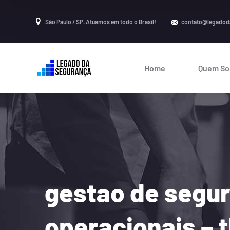
São Paulo / SP. Atuamos em todo o Brasil!
contato@legadod
Home
Quem S
gestao de segur
operacionais –