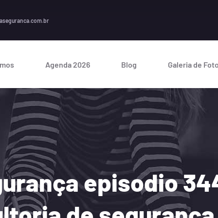
A s
aseguranca.com.br
omos
Agenda 2026
Blog
Galeria de Fot
urança episodio 34
ltoria de seguranç