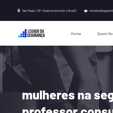
São Paulo / SP. Atuamos em todo o Brasil!
contato@legadod
Home
Quem S
mulheres na seg
professor consu