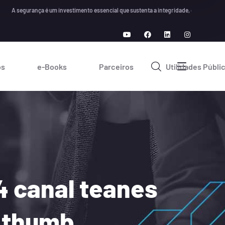
egurança é um investimento essencial que sustenta a integridade, confiança e crescim
os
e-Books
Parceiros
Utilidades Públi
4 canal teanes
a thumb