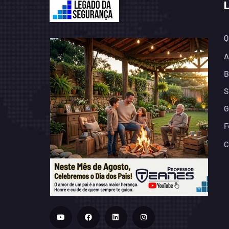
Q
A
B
S
G
F
C