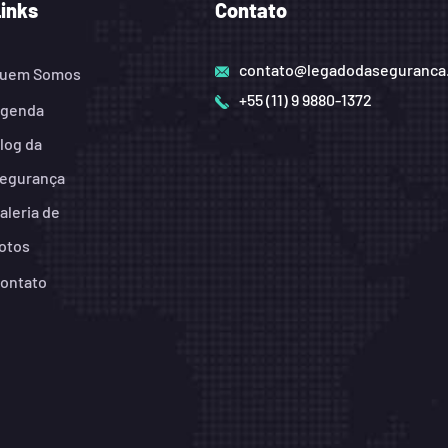
Links
Contato
contato@legadodaseguranca
uem Somos
+55 (11) 9 9880-1372
genda
log da
egurança
aleria de
otos
ontato