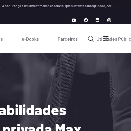
urança é um investimento essencial que sustenta a integridade, confiança e crescimen
os
e-Books
Parceiros
Utilidades Públi
abilidades
a privada Max