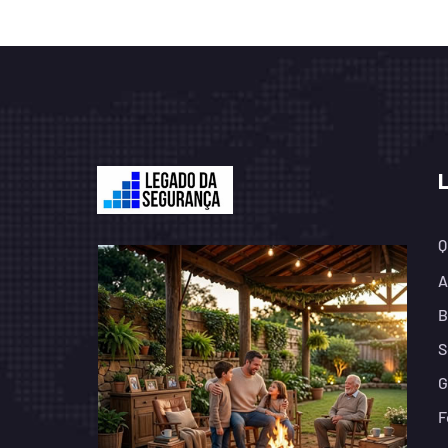
Q
A
B
S
G
F