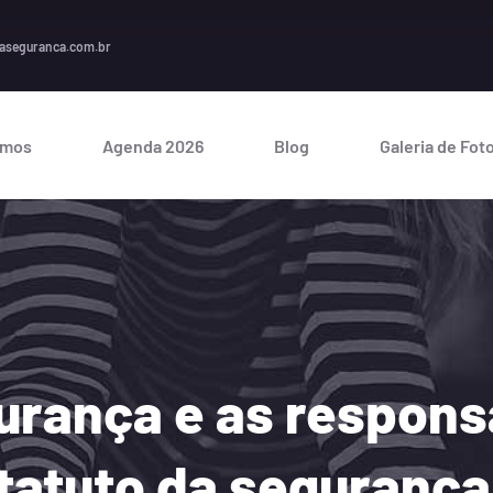
A seg
aseguranca.com.br
omos
Agenda 2026
Blog
Galeria de Fot
urança e as respons
statuto da seguranç