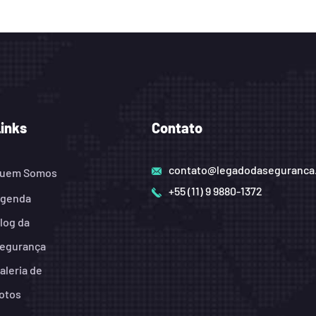
Links
Contato
contato@legadodaseguranca
uem Somos
+55 (11) 9 9880-1372
genda
log da
egurança
aleria de
otos