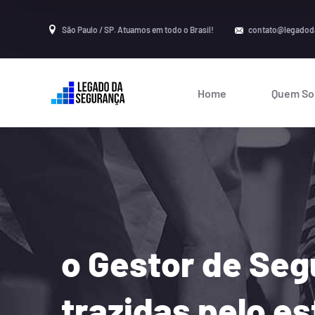
São Paulo / SP. Atuamos em todo o Brasil!
contato@legadod
Home
Quem S
o Gestor de Seg
trazidas pelo e