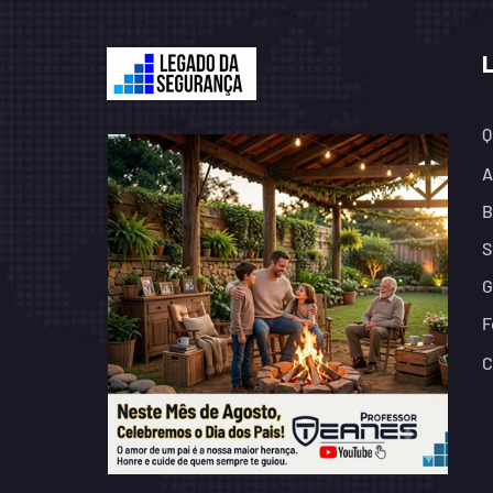
Q
A
B
S
G
F
C