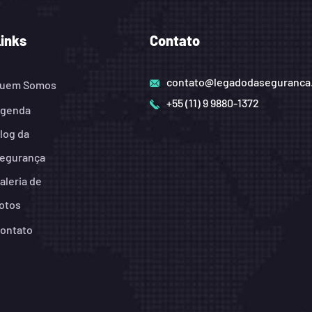
Links
Contato
contato@legadodaseguranca
uem Somos
+55 (11) 9 9880-1372
genda
log da
egurança
aleria de
otos
ontato