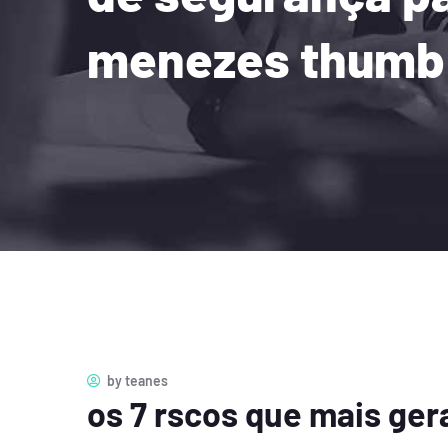
menezes thumb
by
teanes
os 7 rscos que mais ge