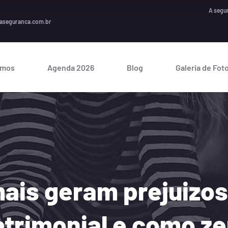
A segurança é
aseguranca.com.br
omos
Agenda 2026
Blog
Galeria de Fot
mais geram prejuizo
trimonial e como ze