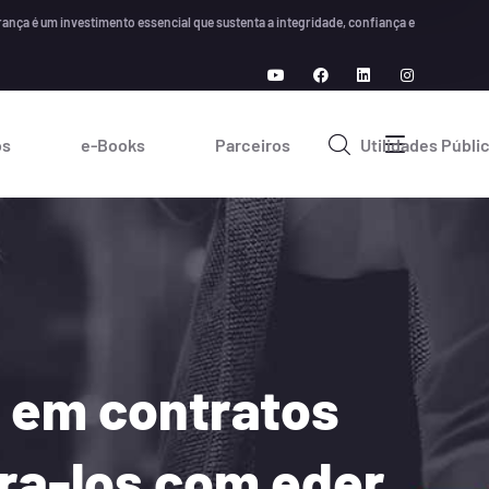
 um investimento essencial que sustenta a integridade, confiança e crescimento a lon
os
e-Books
Parceiros
Utilidades Públi
s em contratos
ra-los com eder