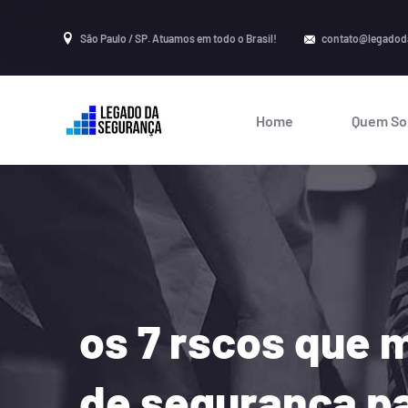
São Paulo / SP. Atuamos em todo o Brasil!
contato@legadod
Home
Quem S
os 7 rscos que 
de segurança pa