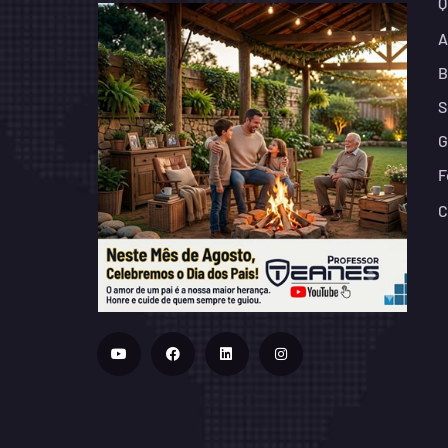
Q
A
B
S
G
F
C