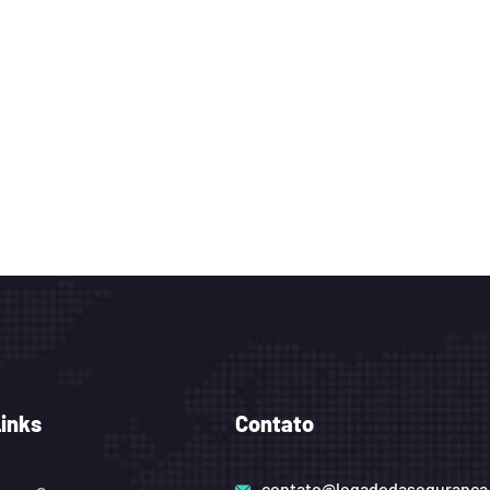
Links
Contato
contato@legadodaseguranca