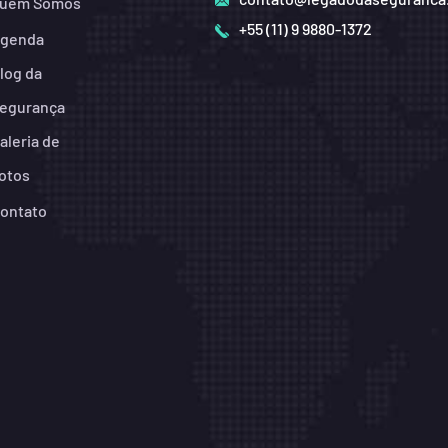
uem Somos
+55 (11) 9 9880-1372
genda
log da
egurança
aleria de
otos
ontato