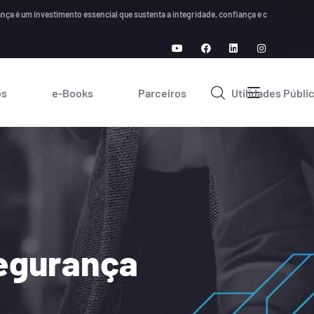
 investimento essencial que sustenta a integridade, confiança e crescimento a longo
os
e-Books
Parceiros
Utilidades Públi
segurança