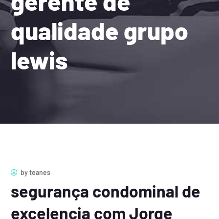
gerente de
qualidade grupo
lewis
by
teanes
segurança condominal de
excelencia com Jorge