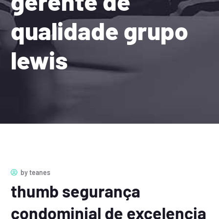
gerente de
qualidade grupo
lewis
by
teanes
thumb segurança
condominial de excelencia