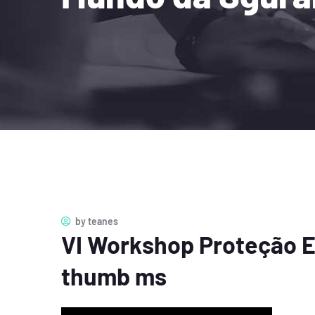
by
teanes
VI Workshop Proteção 
thumb ms