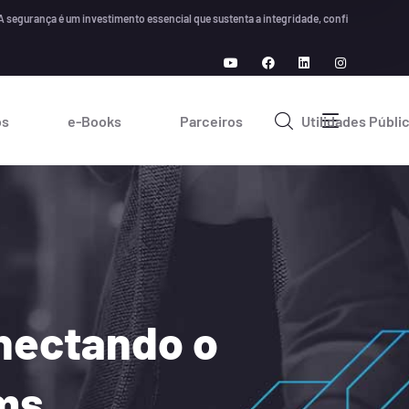
nça é um investimento essencial que sustenta a integridade, confiança e crescimento 
os
e-Books
Parceiros
Utilidades Públi
nectando o
ms