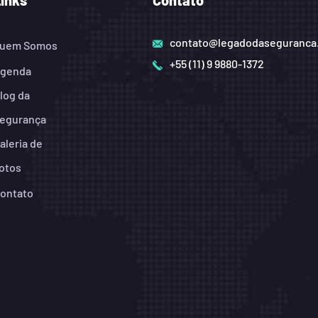
Links
Contato
contato@legadodaseguranca
uem Somos
+55 (11) 9 9880-1372
genda
log da
egurança
aleria de
otos
ontato