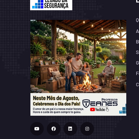
Q
A
B
S
G
F
C