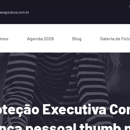
A segura
aseguranca.com.br
omos
Agenda 2026
Blog
Galeria de Fot
oteção Executiva Co
nça pessoal thumb 