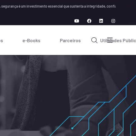
ça é um investimento essencial que sustenta a integridade, confiança e crescimento 
os
e-Books
Parceiros
Utilidades Públi