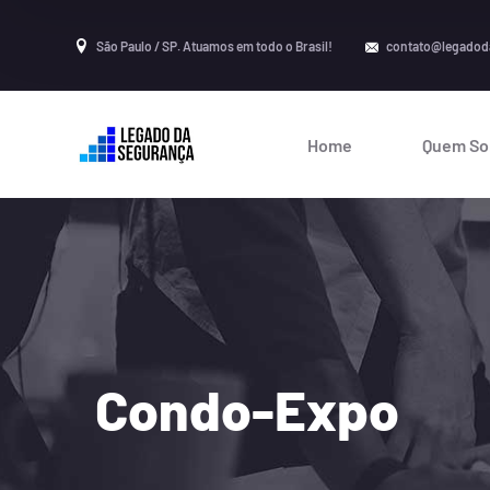
São Paulo / SP. Atuamos em todo o Brasil!
contato@legadod
Home
Quem S
Condo-Expo