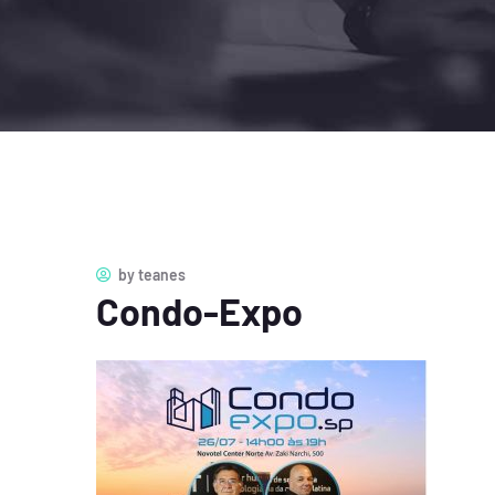
by
teanes
Condo-Expo