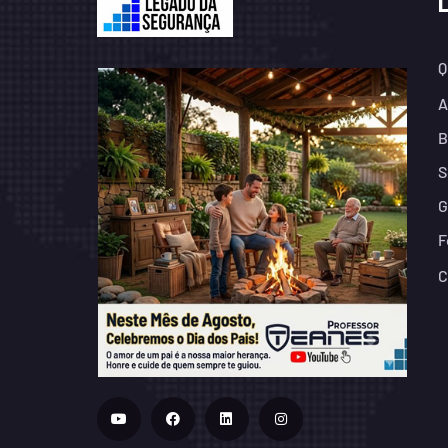
Q
A
B
S
G
F
C