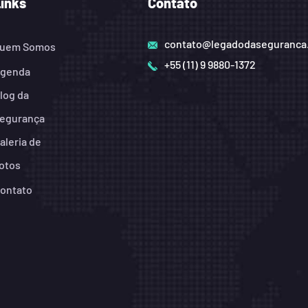
Links
Contato
contato@legadodaseguranca
uem Somos
+55 (11) 9 9880-1372
genda
log da
egurança
aleria de
otos
ontato