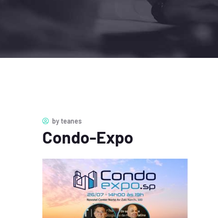
by
teanes
Condo-Expo