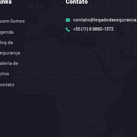
Links
Contato
contato@legadodaseguranca
uem Somos
+55 (11) 9 9880-1372
genda
log da
egurança
aleria de
otos
ontato