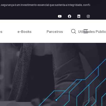
ça é um investimento essencial que sustenta a integridade, confiança e crescimento 
os
e-Books
Parceiros
Utilidades Públi