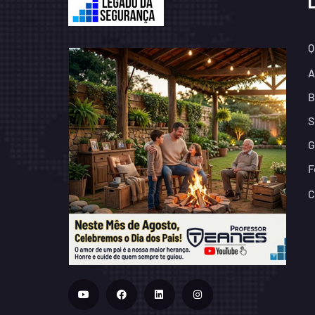
Q
A
B
S
G
F
C