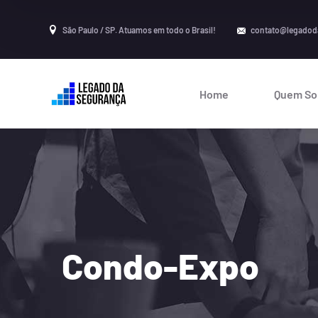
São Paulo / SP. Atuamos em todo o Brasil!
contato@legadod
Home
Quem S
Condo-Expo