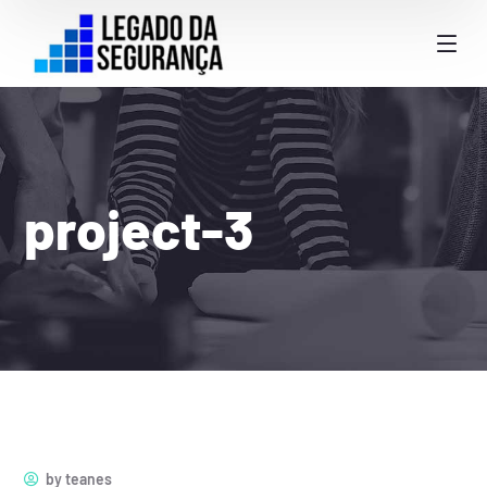
project-3
by
teanes