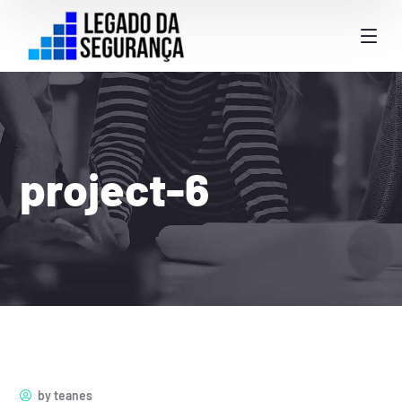
project-6
by
teanes