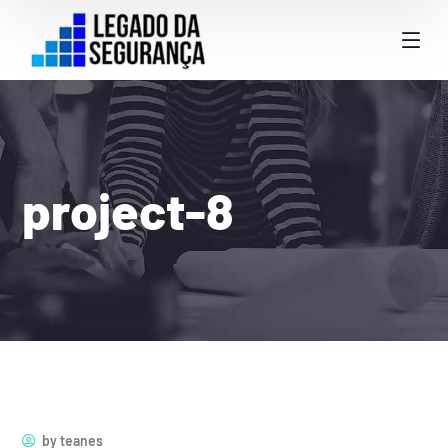
project-8
by
teanes