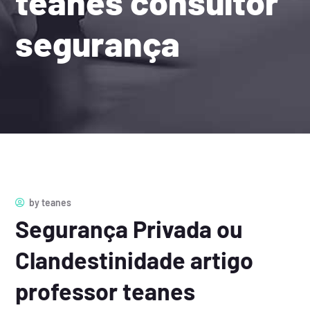
teanes consultor
segurança
by
teanes
Segurança Privada ou
Clandestinidade artigo
professor teanes