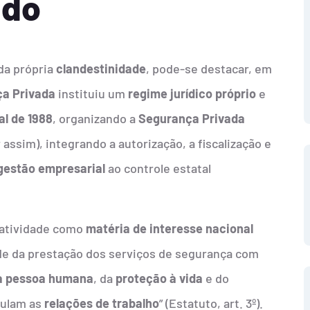
ado
da própria
clandestinidade
, pode-se destacar, em
ça Privada
instituiu um
regime jurídico próprio
e
al de 1988
, organizando a
Segurança Privada
ssim), integrando a autorização, a fiscalização e
gestão empresarial
ao controle estatal
atividade como
matéria de interesse nacional
idade da prestação dos serviços de segurança com
da pessoa humana
, da
proteção à vida
e do
gulam as
relações de trabalho
” (Estatuto, art. 3º).