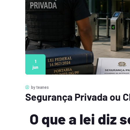
1
jun
by
teanes
Segurança Privada ou C
O que a lei diz 