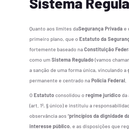
Sistema Regul
Quanto aos limites da
Segurança Privada
e 
primeiro plano, que o
Estatuto da Seguran
fortemente baseado na
Constituição Feder
como um
Sistema Regulado
(vamos chamar a
a sanção de uma forma única, vinculando a
permanente e centrado na
Polícia Federal
.
O
Estatuto
consolidou o
regime jurídico
da 
(art. 1º, § único) e instituiu a responsabil
observância aos “
princípios da dignidade 
interesse público
, e as disposições que re