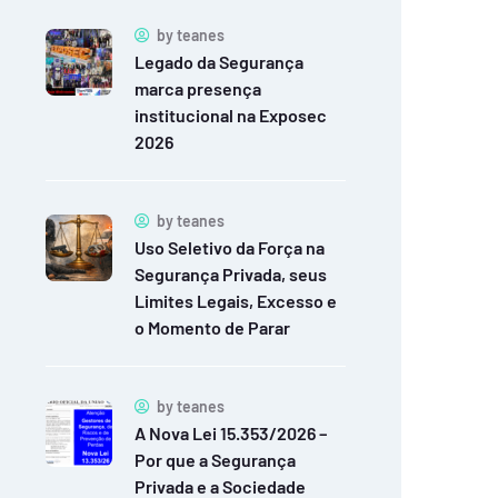
by
teanes
Legado da Segurança
marca presença
institucional na Exposec
2026
by
teanes
Uso Seletivo da Força na
Segurança Privada, seus
Limites Legais, Excesso e
o Momento de Parar
by
teanes
A Nova Lei 15.353/2026 –
Por que a Segurança
Privada e a Sociedade