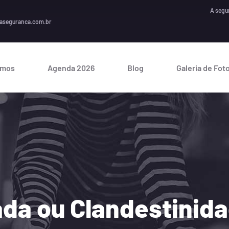
A segurança é um inve
aseguranca.com.br
omos
Agenda 2026
Blog
Galeria de Fot
ada ou Clandestinid