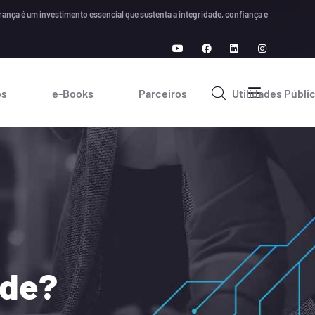
stimento essencial que sustenta a integridade, confiança e crescimento a longo prazo
os
e-Books
Parceiros
Utilidades Públi
ade?