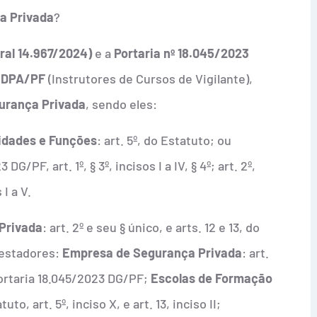
a Privada
?
ral 14.967/2024)
e a
Portaria nº 18.045/2023
P/DPA/PF
(Instrutores de Cursos de Vigilante),
urança Privada
, sendo eles:
idades e Funções
: art. 5º, do Estatuto; ou
/PF, art. 1º, § 3º, incisos I a IV, § 4º; art. 2º,
 I a V.
Privada
: art. 2º e seu § único, e arts. 12 e 13, do
restadores:
Empresa de Segurança Privada
: art.
a Portaria 18.045/2023 DG/PF;
Escolas de Formação
tuto, art. 5º, inciso X, e art. 13, inciso II;