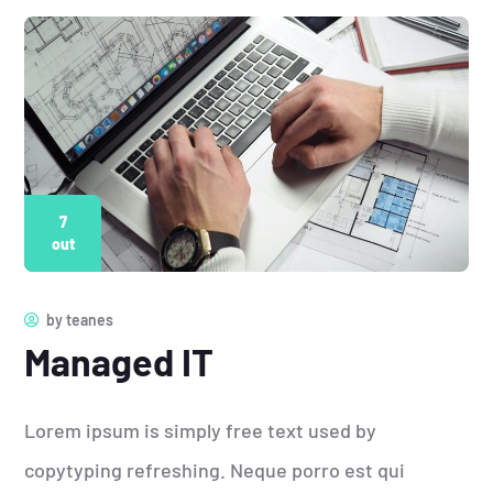
7
out
by
teanes
Managed IT
Lorem ipsum is simply free text used by
copytyping refreshing. Neque porro est qui