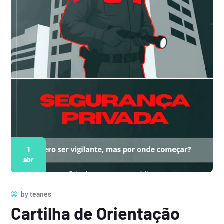
1
abr
by
teanes
Cartilha de Orientação