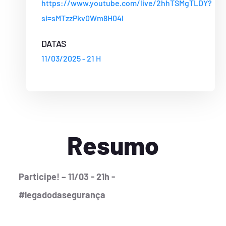
https://www.youtube.com/live/2hhTSMgTLDY?
si=sMTzzPkv0Wm8H04l
DATAS
11/03/2025 - 21 H
Resumo
Participe! – 11/03 - 21h -
#legadodasegurança