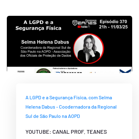
A LGPD e a Segurança Física, com Selma
Helena Dabus - Coodernadora da Regional
Sul de São Paulo na AOPD
YOUTUBE: CANAL PROF. TEANES