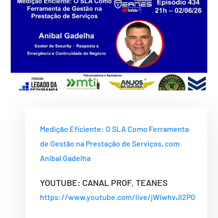
Medição Eficiente: O SLA Como Ferramenta
de Gestão na Prestação de Serviços, com
Anibal Gadelha
YOUTUBE: CANAL PROF. TEANES
https://www.youtube.com/live/jWiwhvJl2P0